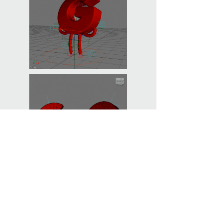
Productio
n Team:
Director:
Juliano